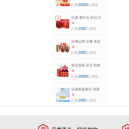
500mL 1瓶
10000
已有
人评价
汾酒 老白汾 封坛15
3
清香型 白酒 42度
￥
475mL 6瓶
1000
已有
人评价
汾酒山西 汾酒 杏花
4
村酒 老白汾10 非
￥
10年 清香型 白酒
2000
已有
人评价
45度 475mL 2瓶
至宝张裕 至宝 特质
5
三鞭至宝酒 35度
￥
500mL 6瓶
10000
已有
人评价
汾酒黄盖玻汾 清香
6
型高度白酒 48度
￥
475mL 2瓶
2000
已有
人评价