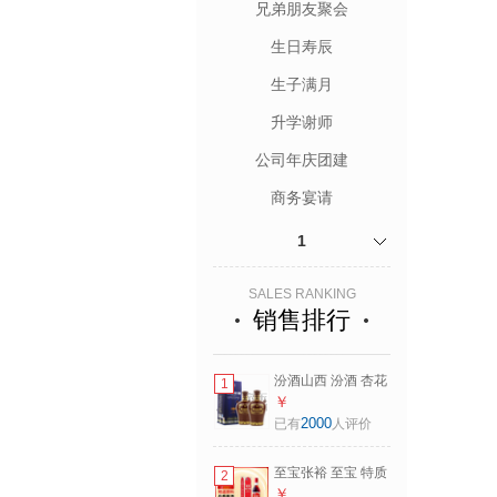
兄弟朋友聚会
生日寿辰
生子满月
升学谢师
公司年庆团建
商务宴请
1
SALES RANKING
销售排行
汾酒山西 汾酒 杏花
1
村 老白汾 封坛15
￥
53度 475mL 2瓶
2000
已有
人评价
至宝张裕 至宝 特质
2
三鞭至宝酒 35度
￥