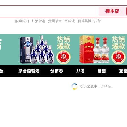
酷爽啤酒
红酒特惠
贵州茅台
五粮液
百威英博
拉菲
努力加载中，请稍后...