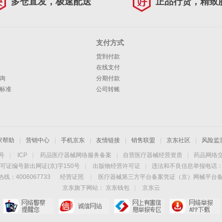
多仓直发，极速配送
正品行货，精致
支付方式
货到付款
在线支付
询
分期付款
标准
公司转账
家帮助
|
营销中心
|
手机京东
|
友情链接
|
销售联盟
|
京东社区
|
风险监
4号
|
ICP
|
药品医疗器械网络服务备案
|
自营医疗器械经营资质
|
药品网络
可证编号新出网证(京)字150号
|
出版物经营许可证
|
违法和不良信息举报电话：40
线：4006067733
经营证照
|
医疗器械第三方平台备案凭证（京）网械平台备字（
京东旗下网站：
京东钱包
|
京东云