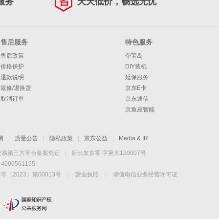
服务
天天低价，畅选无忧
售后服务
特色服务
售后政策
夺宝岛
价格保护
DIY装机
退款说明
延保服务
返修/退换货
京东E卡
取消订单
京东通信
京鱼座智能
测
|
质量公告
|
隐私政策
|
京东公益
|
Media & IR
交易第三方平台备案凭证
|
新出发京零 字第大120007号
06561155
2023）第00013号
|
营业执照
|
增值电信业务经营许可证