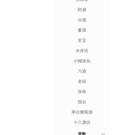
郎酒
汾酒
董酒
至宝
水井坊
小糊涂仙
习酒
舍得
张裕
国台
茅台葡萄酒
十八酒坊
度数