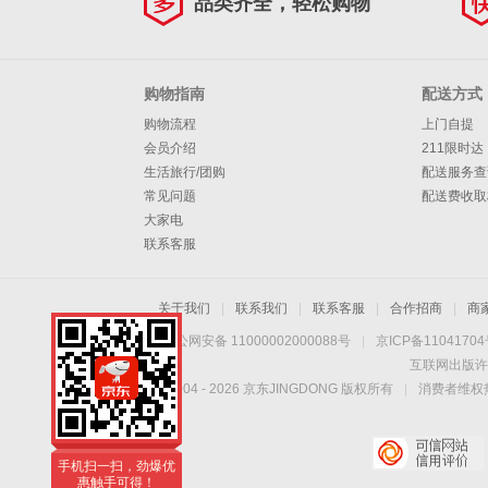
品类齐全，轻松购物
购物指南
配送方式
购物流程
上门自提
会员介绍
211限时达
生活旅行/团购
配送服务查
常见问题
配送费收取
大家电
联系客服
关于我们
|
联系我们
|
联系客服
|
合作招商
|
商
京公网安备 11000002000088号
|
京ICP备1104170
互联网出版许
Copyright © 2004 -
2026
京东JINGDONG 版权所有
|
消费者维权热
手机扫一扫，劲爆优
惠触手可得！
手机扫一扫，劲爆优